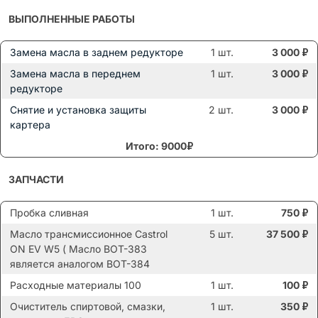
ВЫПОЛНЕННЫЕ РАБОТЫ
Замена масла в заднем редукторе
1 шт.
3 000
₽
Замена масла в переднем
1 шт.
3 000
₽
редукторе
Снятие и установка защиты
2 шт.
3 000
₽
картера
Итого: 9000₽
ЗАПЧАСТИ
Пробка сливная
1 шт.
750
₽
Масло трансмиссионное Castrol
5 шт.
37 500
₽
ON EV W5 ( Масло BOT-383
является аналогом BOT-384
Расходные материалы 100
1 шт.
100
₽
Очиститель спиртовой, смазки,
1 шт.
350
₽