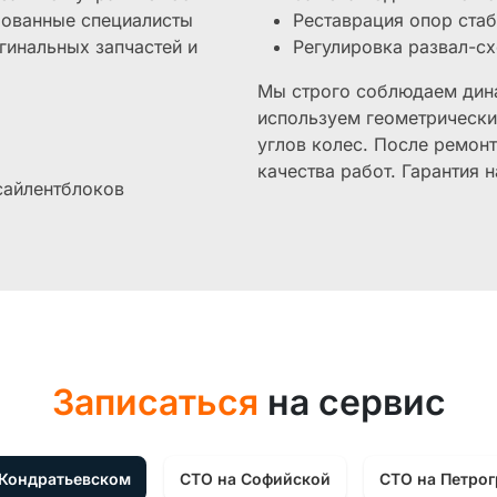
рованные специалисты
Реставрация опор ста
гинальных запчастей и
Регулировка развал-с
Мы строго соблюдаем дин
используем геометрический
углов колес. После ремонт
качества работ. Гарантия н
сайлентблоков
Записаться
на сервис
 Кондратьевском
СТО на Софийской
СТО на Петро