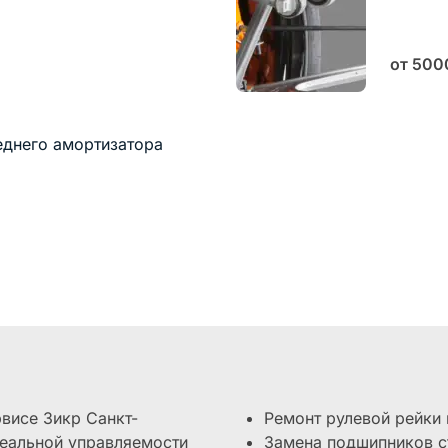
от 50
еднего амортизатора
висе Зикр Санкт-
Ремонт рулевой рейки 
деальной управляемости
Замена подшипников с