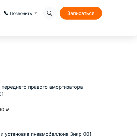
Записаться
Позвонить
 переднего правого амортизатора
01
00
₽
 и установка пневмобаллона Зикр 001