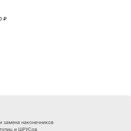
00
₽
и замена наконечников
тупиц и ШРУСов