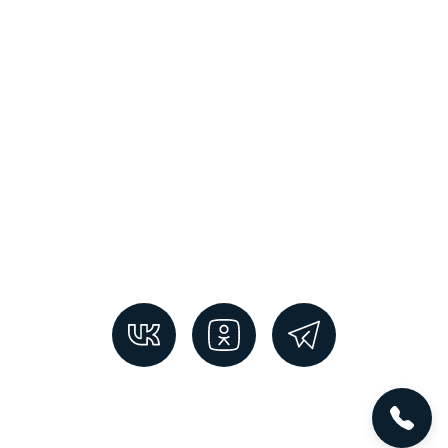
+7 812 240 78 96
Санкт-Петербург, Пр. Кондратьевский, 38А
СТО на Софийской
+7 812 240 78 96
Санкт-Петербург, СПб, Софийская 8к1
СТО на Петроградской
+7 812 240 78 96
Санкт-Петербург, Газовая улица, 10Н
© СТО Zeekr, 2025