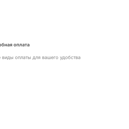
обная оплата
Гарантия до
е виды оплаты для вашего удобства
Даем гарант
предоставля