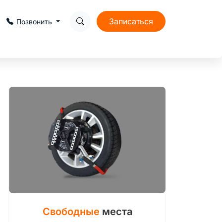
Записаться
Позвонить
Свободные
места